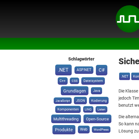
Schlagwörter
Sich
.NET
C#
ASP.NET
.NET
Kom
C++
Dateisystem
CSS
Grundlagen
Die Klasse
Java
jedoch Tim
JSON
Kodierung
JavaScript
benutzt w
Komponenten
LINQ
Listen
Die altern
Multithreading
Open-Source
So kann na
Produkte
Web
WordPress
Lösung zu 