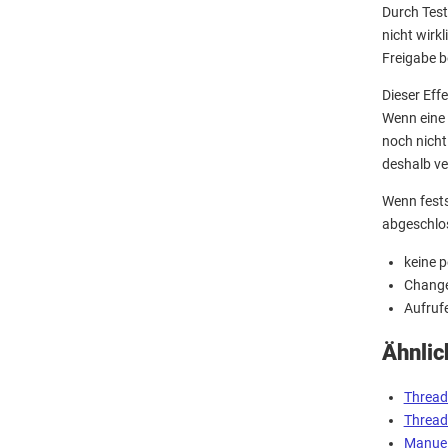
Durch Test
nicht wirk
Freigabe 
Dieser Eff
Wenn eine 
noch nicht
deshalb v
Wenn fests
abgeschlos
keine p
Change,
Aufrufe
Ähnlic
Thread
Thread
Manuel